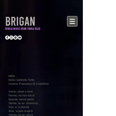
BRIGAN
World Music from Terra Felix
GIRA
testo: Gabriele Tinto
musica: Francesco Di Cristofaro
Viene, viene a veré
Ferme, no nun tuccà
Guarda, senza parlà
Siente, te vo' chiammà
Vire, è 'a libertà
Aria, 'a può respirà
Viente, te vo' cercà